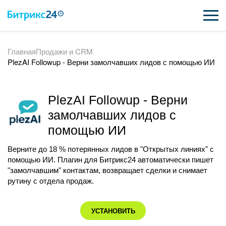
Главная
Продажи и CRM
ВОЗМОЖНОСТИ
PlezAI Followup - Верни замолчавших лидов с помощью ИИ
ЦЕНЫ
PlezAI Followup - Верни
ИНТЕГРАЦИИ
замолчавших лидов с
ВНЕДРЕНИЕ
помощью ИИ
ПОДДЕРЖКА
Верните до 18 % потерянных лидов в "Открытых линиях" с
помощью ИИ. Плагин для Битрикс24 автоматически пишет
"замолчавшим" контактам, возвращает сделки и снимает
рутину с отдела продаж.
ПОЛУЧИТЬ БЕСПЛАТНО
ВХОД
УСТАНОВИТЬ
ВХОД