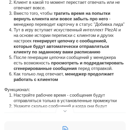
Клиент в какой то момент перестает отвечать или не
отвечает вовсе.
Вместо того, чтобы
тратить время на попытки
вернуть клиента или вовсе забыть про него
-
менеджер переводит карточку в статус "Добивка лида"
Тут в игру вступает искуственный интеллект PlezAI и
на основе истории переписки с клиентом и других
настроек
генерирует цепочку с сообщенией,
которые будут автоматечески отправляться
клиенту по заданному вами расписанию
После генерации цепочки сообщений у менеджера
есть возможность
просмотреть и подредактировать
сгенерированные сообщения
перед отправкой.
Как только лид отвечает,
менеджер продолжает
работать с клиентом
Функционал:
Настройте рабочее время - сообщения будут
отправляться только в установленные промежутки
Укажите сколько сообщений и когда они будут
отправляться
ИИ учитывает историю переписки с клиентом - пишет
по теме и соблюдает стиль общения
После генерации цепочки сообщений есть возможнсть