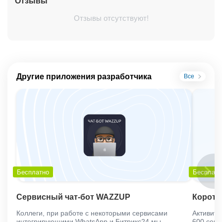
Отзывы
Отзывы отсутствуют!
Другие приложения разработчика
Все
Бесплатно
Бесплатн
Сервисный чат-бот WAZZUP
Коротк
Коллеги, при работе с некоторыми сервисами
Активити
интегрирующими WhatsApp и Битрикс24 мы
600 секу