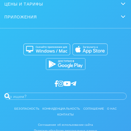
Bitrix GPT
ЦЕНЫ И ТАРИФЫ
Вебинары
Партнеры
Сколько стоит?
Задачи и Проекты
Задать вопрос
ПРИЛОЖЕНИЯ
Стать партнером
Коробочная версия
Контакт-центр
Мобильное приложение
Сайты
Приложение для Windows и Mac
Магазины
Разработчикам приложений
БЕЗОПАСНОСТЬ
КОНФИДЕНЦИАЛЬНОСТЬ
СОГЛАШЕНИЕ
О НАС
КОНТАКТЫ
Соглашение об использовании сайта
Политика обработки персональных данных