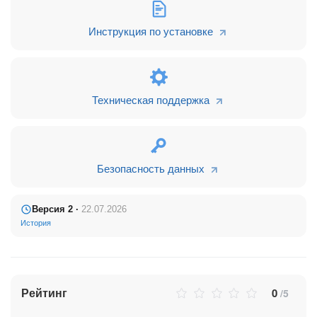
Примечания (Получено/сохранено: 8399/8399) импорт
занял 1 час, 32 минуты.
Инструкция по установке
Если вам нужна помощь в переносе данных, вы можете
посмотреть условия по ссылке
https://importizamo.bitrix24site.ru/
Инструкция по Настройке и Работе приложения доступна
Техническая поддержка
по
ссылке.
Приложение работает на тарифах: Бесплатный, Базовый,
Стандартный, Профессиональный, Энтерпрайз
Безопасность данных
Версия 2 ·
22.07.2026
История
Рейтинг
0
/5