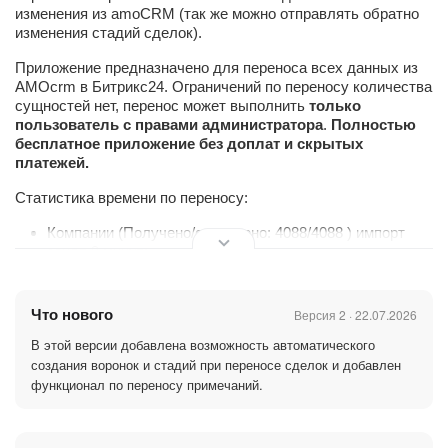
изменения из amoCRM (так же можно отправлять обратно
изменения стадий сделок).
Приложение предназначено для переноса всех данных из
AMOcrm в Битрикс24. Ограничений по переносу количества
сущностей нет, перенос может выполнить
только
пользователь с правами администратора
.
Полностью
бесплатное приложение без доплат и скрытых
платежей.
Статистика времени по переносу:
Компании (Получено/сохранено: 4088/4088 ) импорт
занял 9 минут;
Контакты (Получено/сохранено: 16644/16644 ) импорт
занял 44 минуты, 30 секунд;
Что нового
Версия 2 · 22.07.2026
Сделки (Получено/сохранено: 8764/8764 ) импорт
В этой версии добавлена возможность автоматического
занял 1 час, 5 минут;
создания воронок и стадий при переносе сделок и добавлен
функционал по переносу примечаний.
Задачи (Получено/сохранено: 76568/76568) импорт
всех задач занял 11 часов, 45 минут;