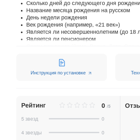
Сколько дней до следующего дня рожден
Название месяца рождения на русском
День недели рождения
Век рождения (например, «21 век»)
Является ли несовершеннолетним (до 18 л
Является ли пенсионером
Сезон рождения (Зима, Весна, Лето, Осень
Количество прожитых дней
Является ли текущий год юбилейным (кажд
Число месяца рождения (например, 12)
Инструкция по установке
Тех
Сколько месяцев до следующего дня рож
Знак зодиака
Является ли сегодня днём рождения
Сколько дней осталось до 18 лет
Рейтинг
0
Отз
Квартал рождения (1, 2, 3, 4)
/5
Этап жизни (Детство, Молодежь, Взрослый
5 звезд
0
Обзор возможностей
4 звезды
0