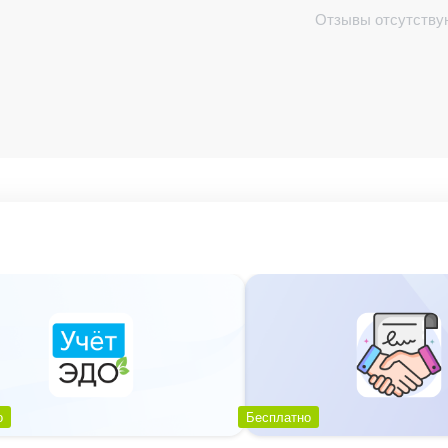
Отзывы отсутству
7 дней после установки
, далее вы можете приобрес
о
Бесплатно