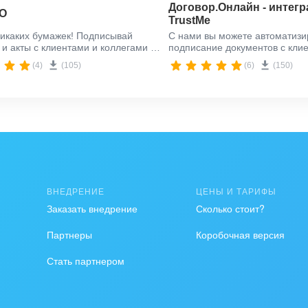
Договор.Онлайн - интегр
ДО
TrustMe
щены на сайте
https://iinparser.angrycode.kz/
икаких бумажек! Подписывай
С нами вы можете автоматизи
 и акты с клиентами и коллегами —
подписание документов с кли
я из Битрикс24 через Учет.ЭДО
используя сервис TrustMe. От
(4)
(105)
(6)
(150)
документы клиентам на подпи
CRM системы, а мы автомати
зафиксируем факт подписани
ВНЕДРЕНИЕ
ЦЕНЫ И ТАРИФЫ
Заказать внедрение
Сколько стоит?
Партнеры
Коробочная версия
Стать партнером