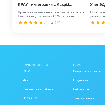
2) 5 000 тнг в месяц при ежемесячной оплате
KPAY - интеграция с Kaspi.kz
Учет.Э
Тарифы на использования приложения разме
Приложение позволяет выставлять счета в
Больше н
Kaspi.kz внутри вашей CRM, а также
договоры
автоматически зафиксирует оплату от
не выход
(11)
(603)
клиента.
ВОЗМОЖНОСТИ
ПОМОЩЬ
CRM
Вопросы и ответы
Чат
Обучение
Совместная работа
Вебинары
Bitrix GPT
Задать вопрос