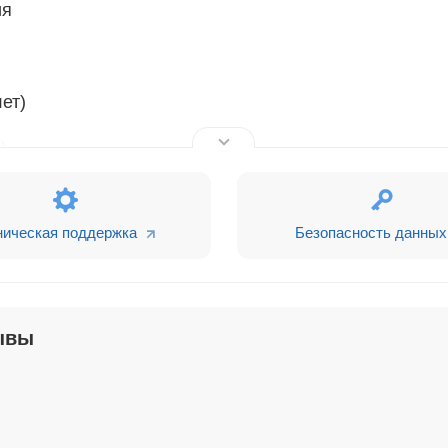
ия
ет)
)
ые 5 лет)
ническая поддержка
Безопасность данных
дения
ывы
, Пенсионер)