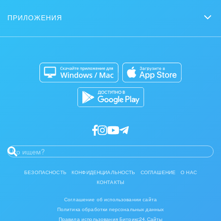
Партнеры
Сколько стоит?
Задачи и Проекты
Задать вопрос
ПРИЛОЖЕНИЯ
Стать партнером
Коробочная версия
Контакт-центр
Мобильное приложение
Сайты
Приложение для Windows и Mac
Магазины
Разработчикам приложений
БЕЗОПАСНОСТЬ
КОНФИДЕНЦИАЛЬНОСТЬ
СОГЛАШЕНИЕ
О НАС
КОНТАКТЫ
Соглашение об использовании сайта
Политика обработки персональных данных
Правила использования Битрикс24.Сайты