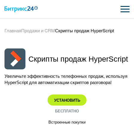
Главная
Продажи и CRM
Скрипты продаж HyperScript
ВОЗМОЖНОСТИ
ЦЕНЫ
Скрипты продаж HyperScript
ИНТЕГРАЦИИ
ВНЕДРЕНИЕ
Увеличьте эффективность телефонных продаж, используя
HyperScript для автоматизации скриптов разговора!
ПОДДЕРЖКА
УСТАНОВИТЬ
ПОЛУЧИТЬ БЕСПЛАТНО
БЕСПЛАТНО
Встроенные покупки
ВХОД
ВХОД