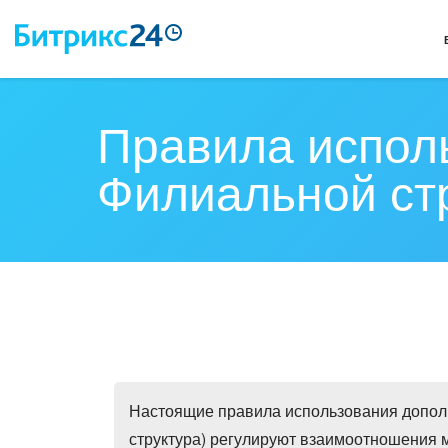
Правила испол
Филиальной ст
Настоящие правила использования допол
структура) регулируют взаимоотношения м