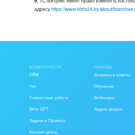
9.
1С-Битрикс имеет право изменять настоящ
адресу
https://www.bitrix24.by/about/branches
ВОЗМОЖНОСТИ
ПОМОЩЬ
CRM
Вопросы и ответы
Чат
Обучение
Совместная работа
Вебинары
Bitrix GPT
Задать вопрос
Задачи и Проекты
Контакт-центр