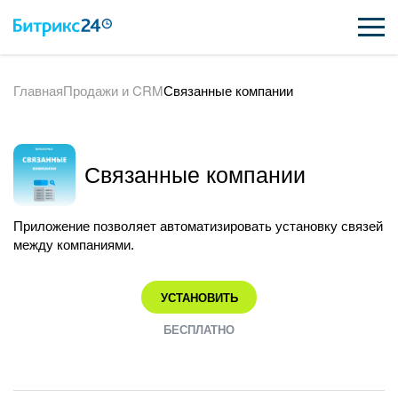
Главная
Продажи и CRM
Связанные компании
ВОЗМОЖНОСТИ
ЦЕНЫ
Связанные компании
ИНТЕГРАЦИИ
ВНЕДРЕНИЕ
Приложение позволяет автоматизировать установку связей
между компаниями.
ПОДДЕРЖКА
УСТАНОВИТЬ
ПОЛУЧИТЬ БЕСПЛАТНО
БЕСПЛАТНО
ВХОД
ВХОД