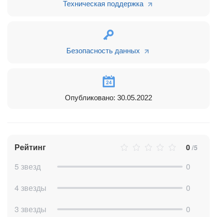
Техническая поддержка
“Одуванчик”, и в её поле “Связанные компании” добавится
компания “Ромашка Центр”.
Так как приложение и портал находятся на разных
Безопасность данных
серверах, обмен запросами и их обработка занимает время,
поэтому автоматическое обновление связанных компаний
происходит не мгновенно, а с небольшой задержкой
(несколько секунд).
Опубликовано: 30.05.2022
Рейтинг
0
/5
5 звезд
0
4 звезды
0
3 звезды
0