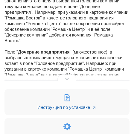
заполнении этого поля в выбранной головной компании
текущая компания попадает в поле "Дочерние
предприятия". Например: при указании в карточке компании
"Ромашка Восток" в качестве головного предприятия
компанию "Ромашка Центр" после сохранения произойдет
обновление компании "Ромашка Центр" и в её поле
"Дочерние компании" добавится компания "Ромашка
Восток".
Поле "
Дочерние предприятия
" (множественное): в
выбранных компаниях текущая компания автоматически
встает в поле "Головное предприятие". Например: при
указании в карточке компании "Ромашка Центр" компании
"Ромашка Запад" как дочерней&nbsp;после сохранения
произойдет обновление компании "Ромашка Запад", и в её
поле "Головное предприятие" будет установлена компания
"Ромашка Центр".
Поле "
Связанные компании
" (множественное): у
Инструкция по установке
выбранных в данном поле компаний текущая компания
автоматически попадает в их поле "Связанные компании".
Например: при выборе в карточке компании “Ромашка
Центр” компании “Одуванчик” в поле “Связанные компании”
после сохранения произойдет обновление компании