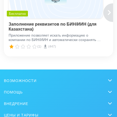
Бесплатно
Заполнение реквизитов по БИН/ИИН (для
Казахстана)
Приложение позволяет искать информацию о
компании по БИН/ИИН и автоматически сохранять её
в реквизиты компании.
(1)
(447)
ВОЗМОЖНОСТИ
CRM
ПОМОЩЬ
Чат
Вопросы и ответы
ВНЕДРЕНИЕ
Совместная работа
Обучение
Заказать внедрение
Bitrix GPT
ЦЕНЫ И ТАРИФЫ
Вебинары