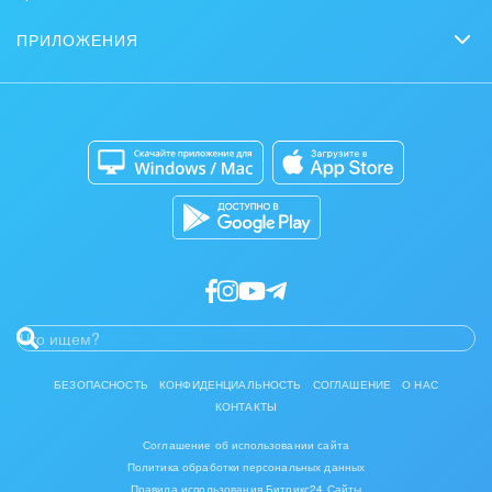
Партнеры
Сколько стоит?
Задачи и Проекты
Задать вопрос
ПРИЛОЖЕНИЯ
Стать партнером
Коробочная версия
Контакт-центр
Мобильное приложение
Сайты
Приложение для Windows и Mac
Магазины
Разработчикам приложений
БЕЗОПАСНОСТЬ
КОНФИДЕНЦИАЛЬНОСТЬ
СОГЛАШЕНИЕ
О НАС
КОНТАКТЫ
Соглашение об использовании сайта
Политика обработки персональных данных
Правила использования Битрикс24.Сайты